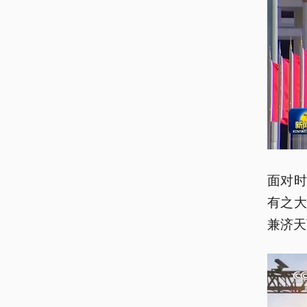
面对
有之
兼济天