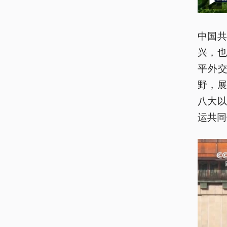
中国
兴，
平外
野，
八大
运共同