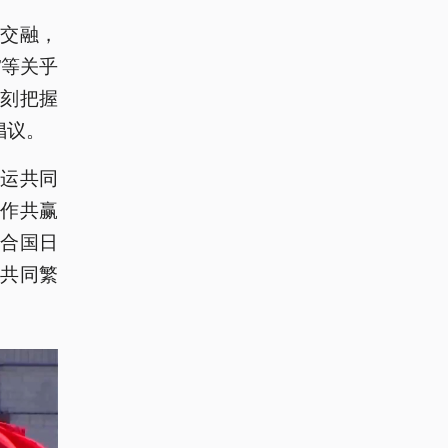
益交融，
”等关乎
刻把握
倡议。
命运共同
合作共赢
联合国日
共同繁