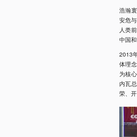
浩瀚寰
安危与
人类
中国和
201
体理念
为核心
内瓦
荣、开