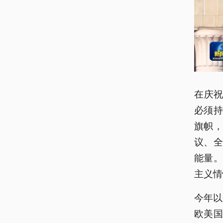
在庆祝
必须
旗帜
议、
能量
主义情
今年以
欧美