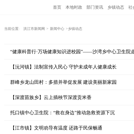
首页
本地时政
部门资讯
乡镇动态
社
党风廉政
洪江教育
外媒关注
文化文艺
当前位置:
洪江市新闻网
>
新闻中心
>乡镇动态
“健康科普行·万场健康知识进校园”——沙湾乡中心卫生院
【沅河镇】法制宣传入民心 守护未成年人健康成长
群峰乡龙山田村：多措并举促发展 建设美丽新家园
【深渡苗族乡】云上插秧节深渡贡米香
托口镇中心卫生院：“救在身边”推动急救资源下沉
【江市镇】文明劝导有温度 还路于民保畅通