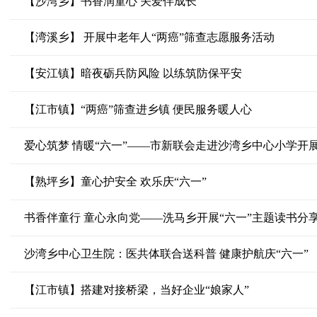
【沙湾乡】书香润童心 关爱伴成长
【湾溪乡】 开展中老年人“两癌”筛查志愿服务活动
【安江镇】暗夜砺兵防风险 以练筑防保平安
【江市镇】“两癌”筛查进乡镇 便民服务暖人心
爱心筑梦 情暖“六一”——市新联会走进沙湾乡中心小学开
【熟坪乡】童心护安全 欢乐庆“六一”
书香伴童行 童心永向党——洗马乡开展“六一”主题读书分
沙湾乡中心卫生院：医共体联合送科普 健康护航庆“六一”
【江市镇】搭建对接桥梁，当好企业“娘家人”