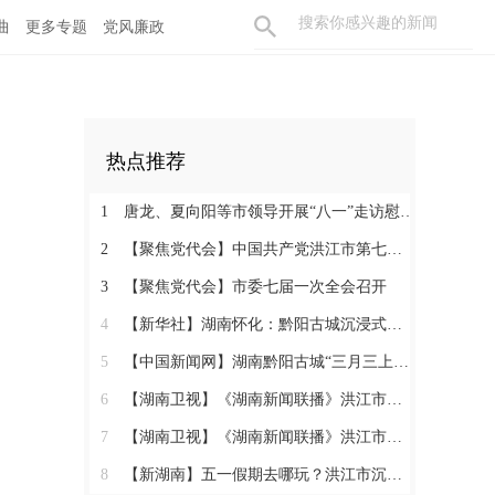
曲
更多专题
党风廉政
热点推荐
1
唐龙、夏向阳等市领导开展“八一”走访慰问活动
2
【聚焦党代会】中国共产党洪江市第七次代表大会胜利闭幕
3
【聚焦党代会】市委七届一次全会召开
4
【新华社】湖南怀化：黔阳古城沉浸式玩法热度攀升
5
【中国新闻网】湖南黔阳古城“三月三上巳节”演绎千年文化盛宴
6
【湖南卫视】《湖南新闻联播》洪江市：相约三月三 体验地道民俗
7
【湖南卫视】《湖南新闻联播》洪江市：相约三月三 体验地道民俗
8
【新湖南】五一假期去哪玩？洪江市沉浸式西游、趣味农耕、青春汇演……5天不重样