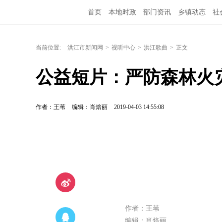
首页
本地时政
部门资讯
乡镇动态
社
洪江教育
外媒关注
文化文艺
旅游资讯
当前位置:
洪江市新闻网
>
视听中心
>
洪江歌曲
>
正文
公益短片：严防森林火
作者：王苇
编辑：肖焙丽
2019-04-03 14:55:08
作者：王苇
编辑：肖焙丽