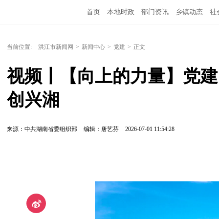
首页
本地时政
部门资讯
乡镇动态
社
党风廉政
洪江教育
外媒关注
文化文艺
当前位置:
洪江市新闻网
>
新闻中心
>
党建
>
正文
视频丨【向上的力量】党建
创兴湘
来源：中共湖南省委组织部
编辑：唐艺芬
2026-07-01 11:54:28