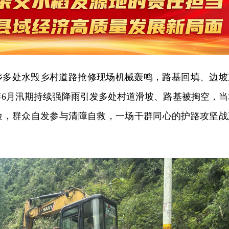
乡多处水毁乡村道路抢修现场机械轰鸣，路基回填、边坡
年6月汛期持续强降雨引发多处村道滑坡、路基被掏空，当
险，群众自发参与清障自救，一场干群同心的护路攻坚战