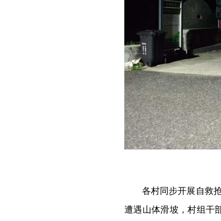
各村同步开展自救抢
遭遇山体滑坡，村组干