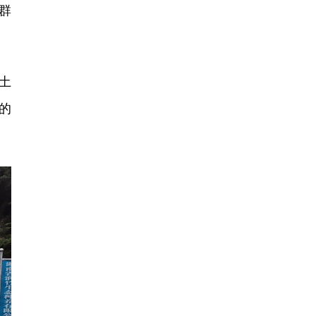
群
土
的