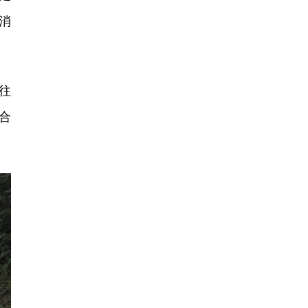
消
往
合