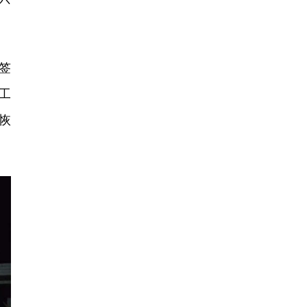
签
工
恢