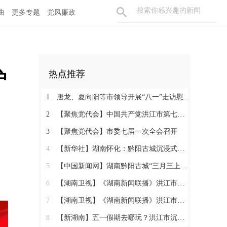
曲
更多专题
党风廉政
护
热点推荐
1
唐龙、夏向阳等市领导开展“八一”走访慰问活动
2
【聚焦党代会】中国共产党洪江市第七次代表大会胜利闭幕
3
【聚焦党代会】市委七届一次全会召开
4
【新华社】湖南怀化：黔阳古城沉浸式玩法热度攀升
5
【中国新闻网】湖南黔阳古城“三月三上巳节”演绎千年文化盛宴
6
【湖南卫视】《湖南新闻联播》洪江市：相约三月三 体验地道民俗
7
【湖南卫视】《湖南新闻联播》洪江市：相约三月三 体验地道民俗
8
【新湖南】五一假期去哪玩？洪江市沉浸式西游、趣味农耕、青春汇演……5天不重样