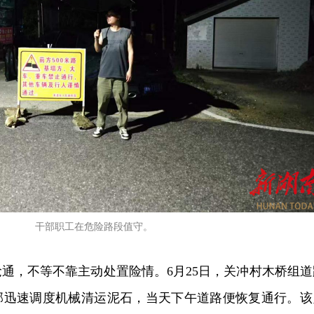
干部职工在危险路段值守。
通，不等不靠主动处置险情。6月25日，关冲村木桥组道
部迅速调度机械清运泥石，当天下午道路便恢复通行。该