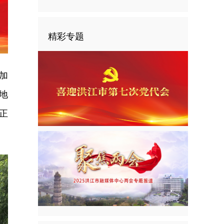
精彩专题
加
地
正