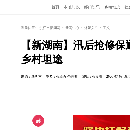
首页
本地时政
部门资讯
乡镇动态
社
洪江教育
外媒关注
文化文艺
旅游资讯
当前位置:
洪江市新闻网
>
新闻中心
>
外媒关注
>
正文
【新湖南】汛后抢修保
乡村坦途
来源：新湖南
作者：蒋欣蓉 余芳燕
编辑：蒋良梅
2026-07-03 16:4