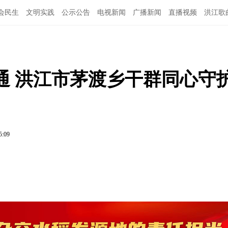
会民生
文明实践
公示公告
电视新闻
广播新闻
直播视频
洪江歌
图说洪江
通 洪江市茅渡乡干群同心守
5:09