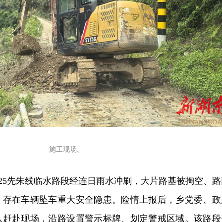
施工现场。
C125先朱线临水路段经连日雨水冲刷，大片路基被掏空、路
，存在车辆坠车重大安全隐患。险情上报后，乡党委、政
队赶赴现场，沿路设置警示标牌、划定警戒区域。该路段