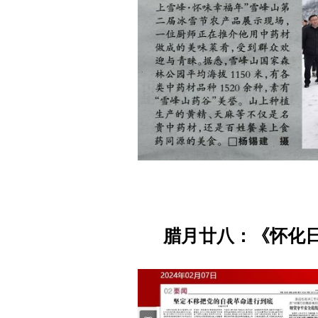
腊月廿八：《怀化