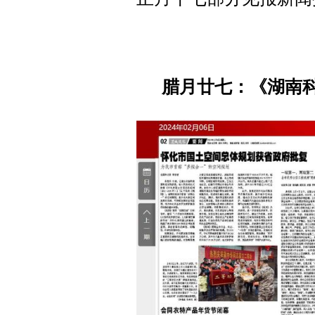
腊月廿七：《湖南