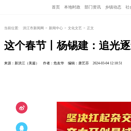
首页
本地时政
部门资讯
乡镇动态
社
党风廉政
洪江教育
外媒关注
文化文艺
当前位置:
洪江市新闻网
>
新闻中心
>
文化文艺
>
正文
这个春节丨杨锡建：追光逐
来源：新洪江（美篇）
作者：危友华
编辑：唐艺芬
2024-03-04 12:18:51