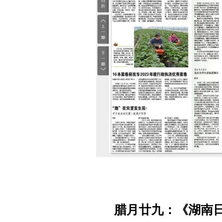
腊月廿九：《湖南