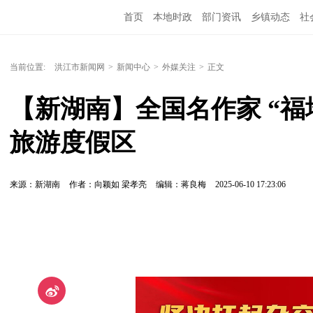
首页
本地时政
部门资讯
乡镇动态
社
党风廉政
洪江教育
外媒关注
文化文艺
当前位置:
洪江市新闻网
>
新闻中心
>
外媒关注
>
正文
【新湖南】全国名作家 “福
旅游度假区
来源：新湖南
作者：向颖如 梁孝亮
编辑：蒋良梅
2025-06-10 17:23:06