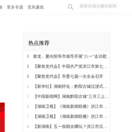
曲
更多专题
党风廉政
热点推荐
1
唐龙、夏向阳等市领导开展“八一”走访慰问活动
2
【聚焦党代会】中国共产党洪江市第七次代表大会胜利闭幕
3
【聚焦党代会】市委七届一次全会召开
4
【新华社】湖南怀化：黔阳古城沉浸式玩法热度攀升
5
【中国新闻网】湖南黔阳古城“三月三上巳节”演绎千年文化盛宴
6
【湖南卫视】《湖南新闻联播》洪江市：相约三月三 体验地道民俗
7
【湖南卫视】《湖南新闻联播》洪江市：相约三月三 体验地道民俗
8
【新湖南】五一假期去哪玩？洪江市沉浸式西游、趣味农耕、青春汇演……5天不重样