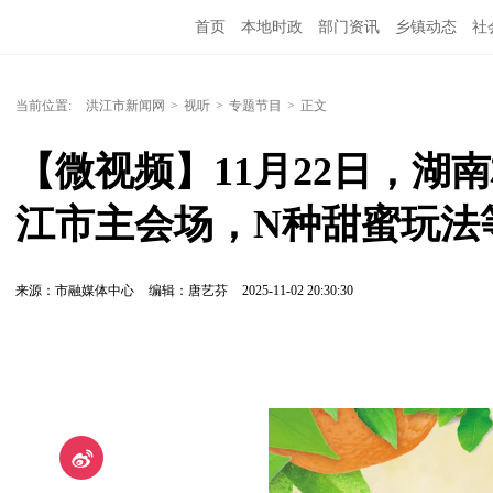
首页
本地时政
部门资讯
乡镇动态
社
党风廉政
洪江教育
外媒关注
文化文艺
当前位置:
洪江市新闻网
>
视听
>
专题节目
>
正文
【微视频】11月22日，湖
江市主会场，N种甜蜜玩法
来源：市融媒体中心
编辑：唐艺芬
2025-11-02 20:30:30