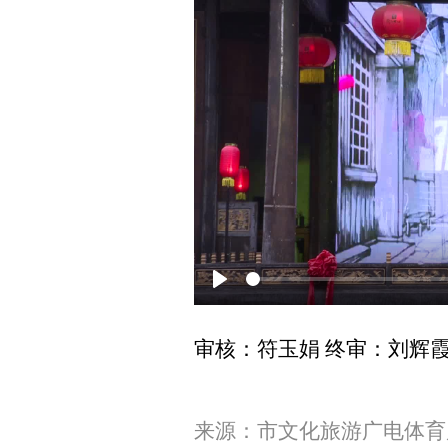
P
l
审核：符玉娟 终审：刘辉
a
y
来源：市文化旅游广电体育