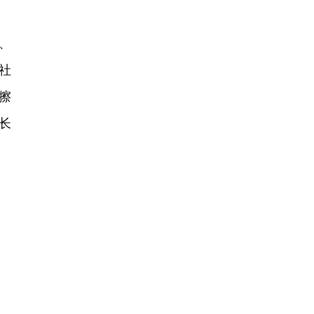
、
社
擦
长