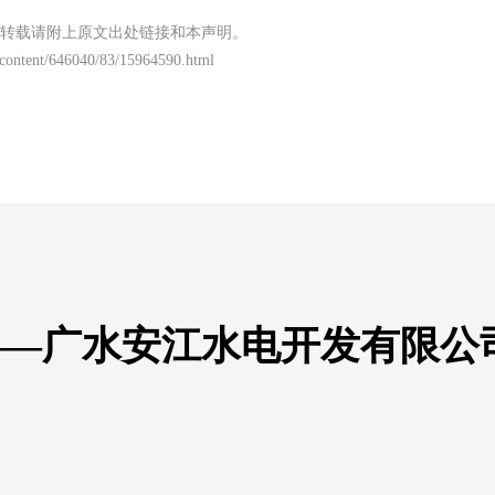
转载请附上原文出处链接和本声明。
/content/646040/83/15964590.html
 ——广水安江水电开发有限公