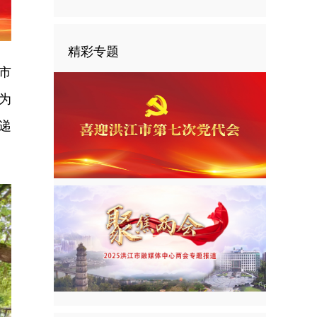
精彩专题
市
为
递