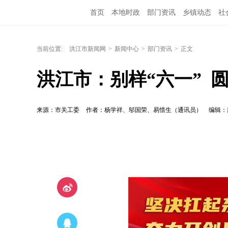
首页
本地时政
部门资讯
乡镇动态
社
洪江教育
外媒关注
文化文艺
旅游资讯
当前位置:
洪江市新闻网
>
新闻中心
>
部门资讯
>
正文
洪江市：别样“六一” 
来源：市关工委
作者：杨学祥、邬国荣、易惜生（通讯员）
编辑：