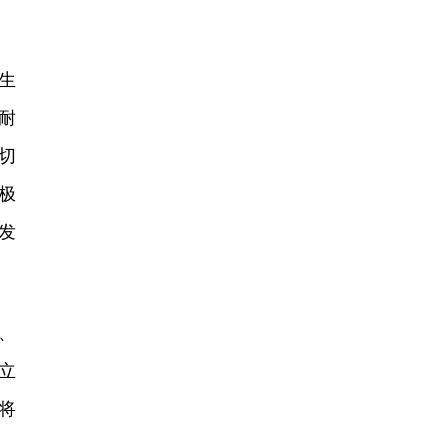
生
耐
切
极
发
、
立
将