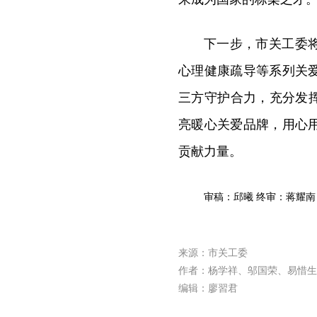
下一步，市关工委
心理健康疏导等系列关
三方守护合力，充分发
亮暖心关爱品牌，用心
贡献力量。
审稿：邱曦 终审：蒋耀南
来源：市关工委
作者：杨学祥、邬国荣、易惜生
编辑：廖習君