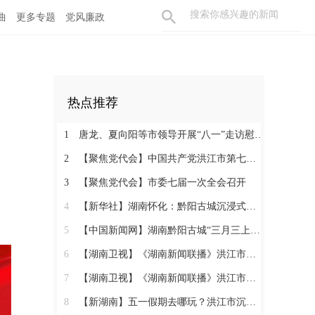
曲
更多专题
党风廉政
热点推荐
1
唐龙、夏向阳等市领导开展“八一”走访慰问活动
2
【聚焦党代会】中国共产党洪江市第七次代表大会胜利闭幕
3
【聚焦党代会】市委七届一次全会召开
4
【新华社】湖南怀化：黔阳古城沉浸式玩法热度攀升
5
【中国新闻网】湖南黔阳古城“三月三上巳节”演绎千年文化盛宴
6
【湖南卫视】《湖南新闻联播》洪江市：相约三月三 体验地道民俗
7
【湖南卫视】《湖南新闻联播》洪江市：相约三月三 体验地道民俗
8
【新湖南】五一假期去哪玩？洪江市沉浸式西游、趣味农耕、青春汇演……5天不重样