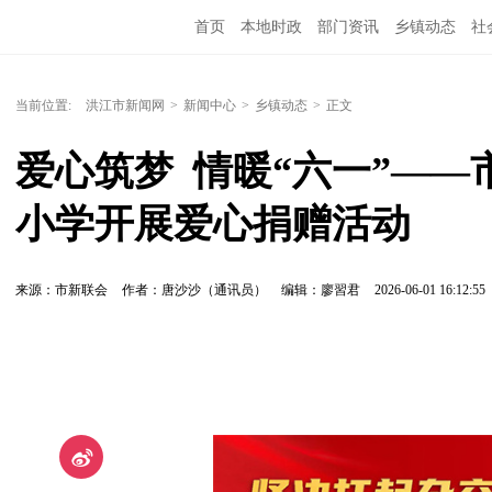
首页
本地时政
部门资讯
乡镇动态
社
党风廉政
洪江教育
外媒关注
文化文艺
当前位置:
洪江市新闻网
>
新闻中心
>
乡镇动态
>
正文
爱心筑梦  情暖“六一”—
小学开展爱心捐赠活动
来源：市新联会
作者：唐沙沙（通讯员）
编辑：廖習君
2026-06-01 16:12:55