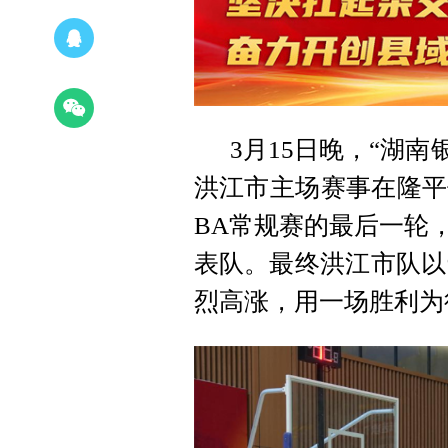
3月15日晚，“湖
洪江市主场赛事在隆平
BA常规赛的最后一轮
表队。最终洪江市队以
烈高涨，用一场胜利为