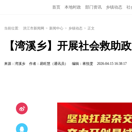
首页
本地时政
部门资讯
乡镇动态
社
党风廉政
洪江教育
外媒关注
文化文艺
当前位置:
洪江市新闻网
>
新闻中心
>
乡镇动态
>
正文
【湾溪乡】开展社会救助政
来源：湾溪乡
作者：易旺慧（通讯员）
编辑：蒋悦雯
2026-04-15 16:38:17