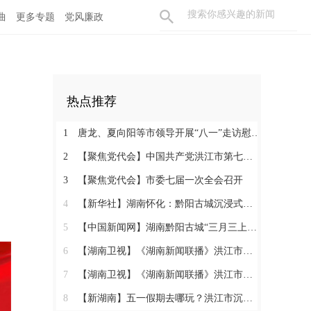
曲
更多专题
党风廉政
热点推荐
1
唐龙、夏向阳等市领导开展“八一”走访慰问活动
2
【聚焦党代会】中国共产党洪江市第七次代表大会胜利闭幕
3
【聚焦党代会】市委七届一次全会召开
4
【新华社】湖南怀化：黔阳古城沉浸式玩法热度攀升
5
【中国新闻网】湖南黔阳古城“三月三上巳节”演绎千年文化盛宴
6
【湖南卫视】《湖南新闻联播》洪江市：相约三月三 体验地道民俗
7
【湖南卫视】《湖南新闻联播》洪江市：相约三月三 体验地道民俗
8
【新湖南】五一假期去哪玩？洪江市沉浸式西游、趣味农耕、青春汇演……5天不重样