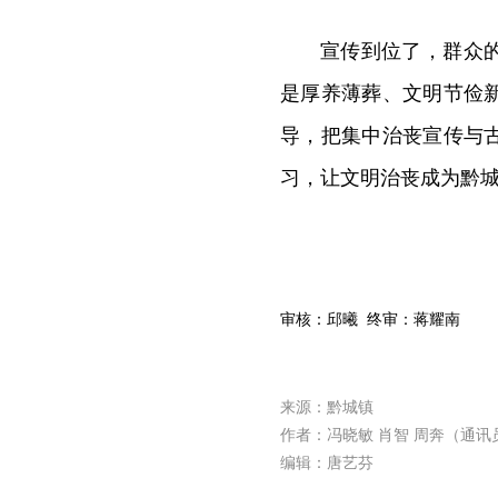
宣传到位了，群众
是厚养薄葬、文明节俭
导，把集中治丧宣传与
习，让文明治丧成为黔
审核：邱曦 终审：蒋耀南
来源：黔城镇
作者：冯晓敏 肖智 周奔（通讯
编辑：唐艺芬