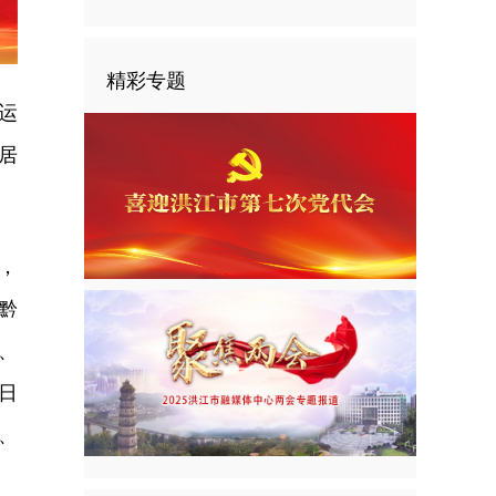
精彩专题
运
居
，
黔
、
日
、