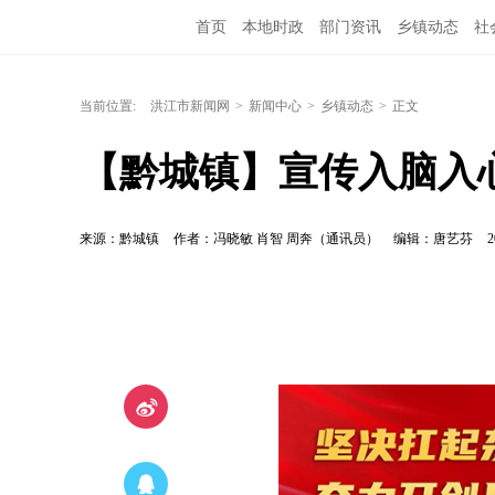
首页
本地时政
部门资讯
乡镇动态
社
洪江教育
外媒关注
文化文艺
旅游资讯
当前位置:
洪江市新闻网
>
新闻中心
>
乡镇动态
>
正文
【黔城镇】宣传入脑入
来源：黔城镇
作者：冯晓敏 肖智 周奔（通讯员）
编辑：唐艺芬
2