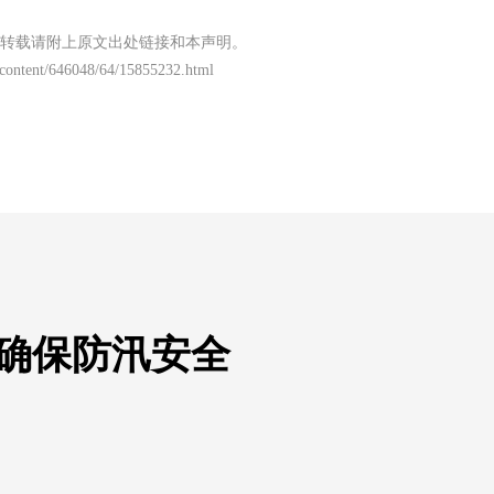
转载请附上原文出处链接和本声明。
/content/646048/64/15855232.html
 确保防汛安全