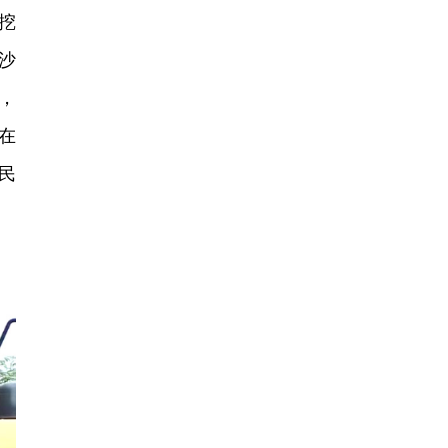
挖
沙
，
在
民