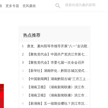
曲
更多专题
党风廉政
热点推荐
1
唐龙、夏向阳等市领导开展“八一”走访慰问活动
2
【聚焦党代会】中国共产党洪江市第七次代表大会胜利闭幕
3
【聚焦党代会】市委七届一次全会召开
4
【新华社】湖南怀化：黔阳古城沉浸式玩法热度攀升
5
【中国新闻网】湖南黔阳古城“三月三上巳节”演绎千年文化盛宴
6
【湖南卫视】《湖南新闻联播》洪江市：相约三月三 体验地道民俗
7
【湖南卫视】《湖南新闻联播》洪江市：相约三月三 体验地道民俗
8
【新湖南】五一假期去哪玩？洪江市沉浸式西游、趣味农耕、青春汇演……5天不重样