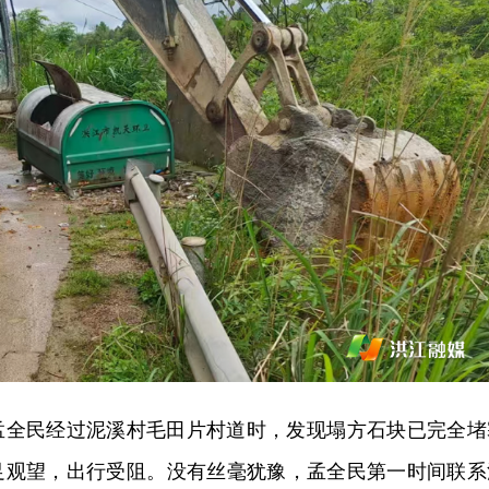
，孟全民经过泥溪村毛田片村道时，发现塌方石块已完全堵
足观望，出行受阻。没有丝毫犹豫，孟全民第一时间联系