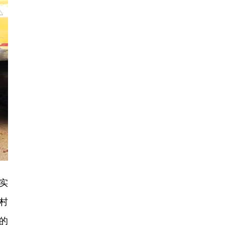
实
村
的