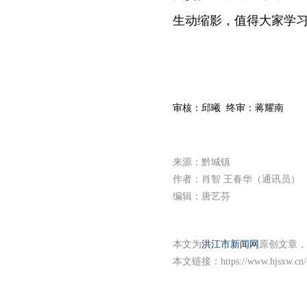
生动缩影，值得大家学
审核：邱曦 终审：蒋耀南
来源：黔城镇
作者：肖智 王春华（通讯员）
编辑：唐艺芬
本文为
洪江市新闻网
原创文章，
本文链接：
https://www.hjsxw.cn