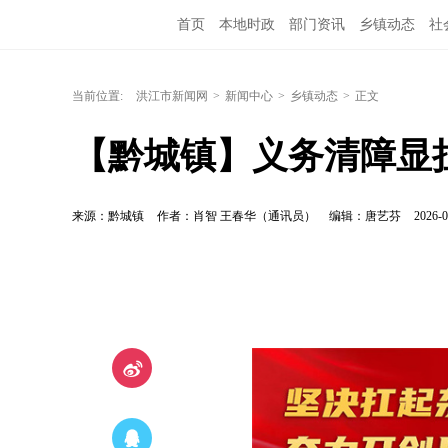
首页
本地时政
部门资讯
乡镇动态
社
洪江教育
外媒关注
文化文艺
旅游资讯
当前位置:
洪江市新闻网
>
新闻中心
>
乡镇动态
>
正文
【黔城镇】义务清障显担
来源：黔城镇
作者：肖智 王春华（通讯员）
编辑：唐艺芬
2026-0