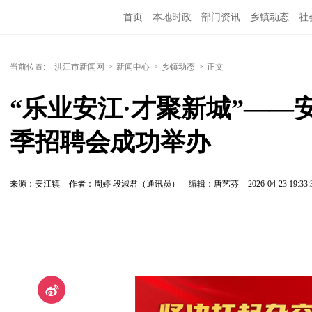
首页
本地时政
部门资讯
乡镇动态
社
党风廉政
洪江教育
外媒关注
文化文艺
当前位置:
洪江市新闻网
>
新闻中心
>
乡镇动态
>
正文
“乐业安江·才聚新城”——
季招聘会成功举办
来源：安江镇
作者：周婷 段淑君（通讯员）
编辑：唐艺芬
2026-04-23 19:33: