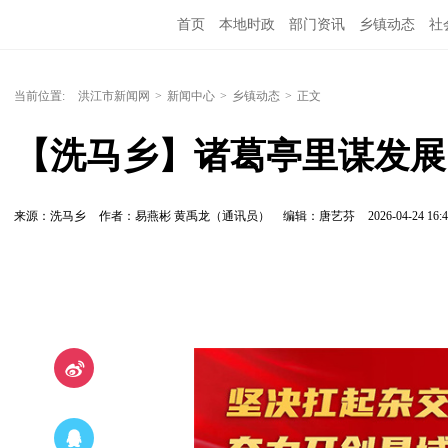
首页
本地时政
部门资讯
乡镇动态
社
党风廉政
洪江教育
外媒关注
文化文艺
当前位置:
洪江市新闻网
>
新闻中心
>
乡镇动态
>
正文
【洗马乡】诸葛亭里谋发展
来源：洗马乡
作者：易燕彬 黄禹龙（通讯员）
编辑：唐艺芬
2026-04-24 16:4