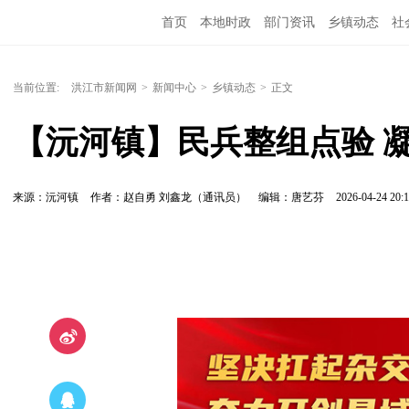
首页
本地时政
部门资讯
乡镇动态
社
党风廉政
洪江教育
外媒关注
文化文艺
当前位置:
洪江市新闻网
>
新闻中心
>
乡镇动态
>
正文
【沅河镇】民兵整组点验 
来源：沅河镇
作者：赵自勇 刘鑫龙（通讯员）
编辑：唐艺芬
2026-04-24 20:1