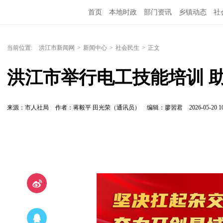
首页
本地时政
部门资讯
乡镇动态
社
党风廉政
洪江教育
外媒关注
文化文艺
当前位置:
洪江市新闻网
>
新闻中心
>
社会民生
>
正文
洪江市举行电工技能培训 
来源：市人社局
作者：蒋毅平 田光荣（通讯员）
编辑：廖習君
2026-05-20 1