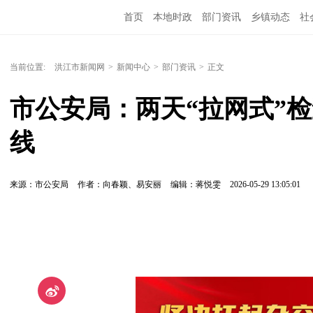
首页
本地时政
部门资讯
乡镇动态
社
党风廉政
洪江教育
外媒关注
文化文艺
当前位置:
洪江市新闻网
>
新闻中心
>
部门资讯
>
正文
市公安局：两天“拉网式”
线
来源：市公安局
作者：向春颖、易安丽
编辑：蒋悦雯
2026-05-29 13:05:01