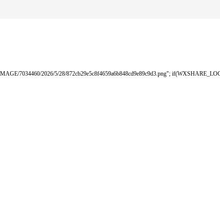
MAGE/7034460/2026/5/28/872cb29e5c8f4659a6b848cd9e89c9d3.png"; if(WXSHARE_LOGO