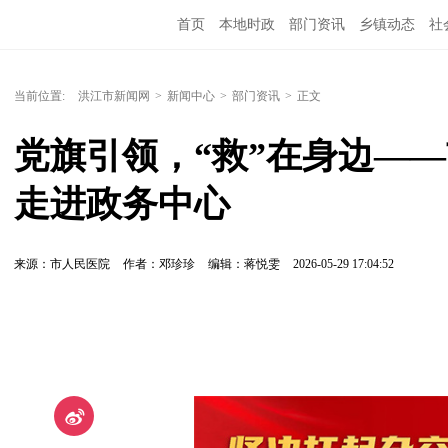
首页
本地时政
部门资讯
乡镇动态
社
党风廉政
洪江教育
外媒关注
文化文艺
当前位置:
洪江市新闻网
>
新闻中心
>
部门资讯
>
正文
党旗引领，“救”在身边—
走进政务中心
来源：市人民医院
作者：邓珍珍
编辑：蒋悦雯
2026-05-29 17:04:52