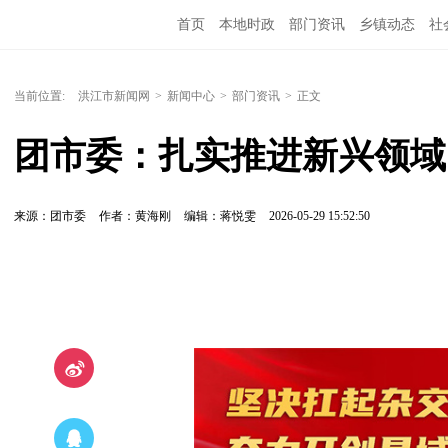
首页
本地时政
部门资讯
乡镇动态
社
党风廉政
洪江教育
外媒关注
文化文艺
当前位置:
洪江市新闻网
>
新闻中心
>
部门资讯
>
正文
团市委：扎实推进新兴领域
来源：团市委
作者：黄海刚
编辑：蒋悦雯
2026-05-29 15:52:50