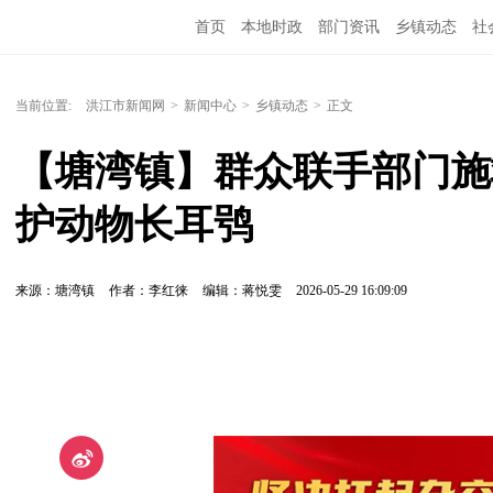
首页
本地时政
部门资讯
乡镇动态
社
党风廉政
洪江教育
外媒关注
文化文艺
当前位置:
洪江市新闻网
>
新闻中心
>
乡镇动态
>
正文
【塘湾镇】群众联手部门施
护动物长耳鸮
来源：塘湾镇
作者：李红徕
编辑：蒋悦雯
2026-05-29 16:09:09