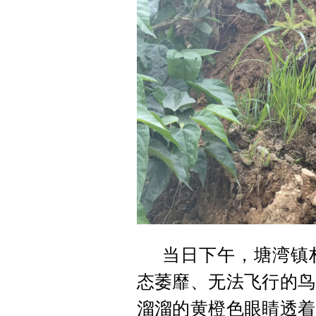
当日下午，塘湾镇
态萎靡、无法飞行的鸟
溜溜的黄橙色眼睛透着