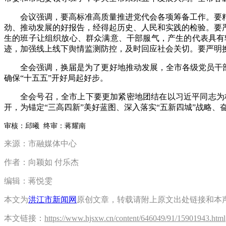
会议强调，要高标准高质量推进党代会各项筹备工作。要
劲、推动发展的好报告，经得起历史、人民和实践的检验。要
生的班子让组织放心、群众满意、干部服气，产生的代表具有
迹，加强线上线下舆情监测防控，及时回应社会关切。要严明换
全会强调，换届是为了更好地推动发展，全市各级党员干部
确保“十五五”开好局起好步。
全会号召，全市上下要更加紧密地团结在以习近平同志为
开，为锚定“三高四新”美好蓝图、深入落实“五新四城”战略、
审核：邱曦 终审：蒋耀南
来源：市融媒体中心
作者：向颖如 付乐杰
编辑：蒋悦雯
本文为
洪江市新闻网
原创文章，转载请附上原文出处链接和本
本文链接：
https://www.hjsxw.cn/content/646049/91/15901943.html