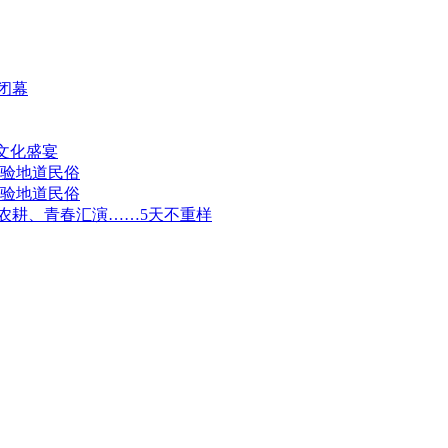
闭幕
文化盛宴
体验地道民俗
体验地道民俗
农耕、青春汇演……5天不重样