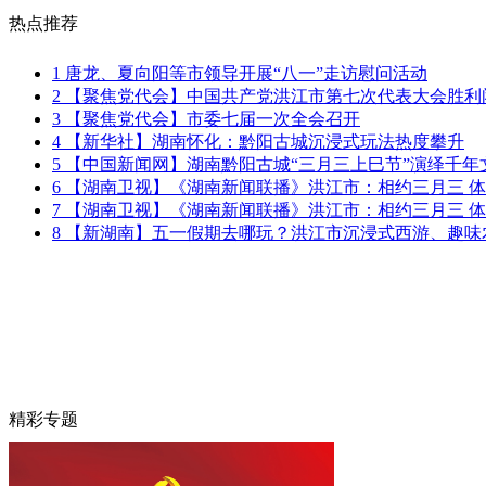
热点推荐
1
唐龙、夏向阳等市领导开展“八一”走访慰问活动
2
【聚焦党代会】中国共产党洪江市第七次代表大会胜利
3
【聚焦党代会】市委七届一次全会召开
4
【新华社】湖南怀化：黔阳古城沉浸式玩法热度攀升
5
【中国新闻网】湖南黔阳古城“三月三上巳节”演绎千年
6
【湖南卫视】《湖南新闻联播》洪江市：相约三月三 
7
【湖南卫视】《湖南新闻联播》洪江市：相约三月三 
8
【新湖南】五一假期去哪玩？洪江市沉浸式西游、趣味
精彩专题