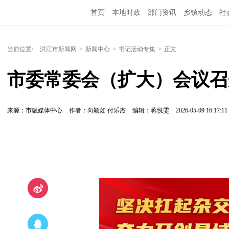
首页
本地时政
部门资讯
乡镇动态
社
党风廉政
洪江教育
外媒关注
文化文艺
当前位置:
洪江市新闻网
>
新闻中心
>
书记活动专集
>
正文
市委常委会（扩大）会议召
来源：市融媒体中心
作者：向颖如 付乐杰
编辑：蒋悦雯
2026-05-09 16:17:11