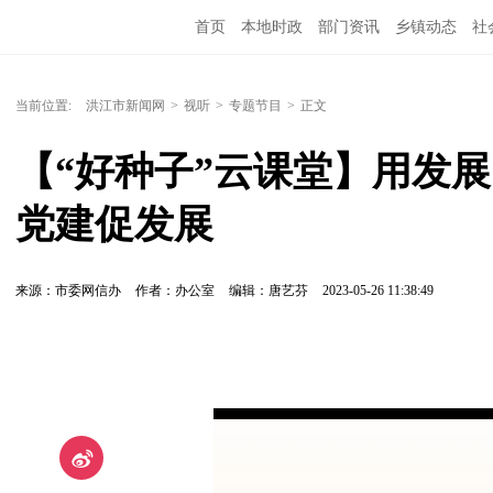
首页
本地时政
部门资讯
乡镇动态
社
党风廉政
洪江教育
外媒关注
文化文艺
当前位置:
洪江市新闻网
>
视听
>
专题节目
>
正文
【“好种子”云课堂】用发
党建促发展
来源：市委网信办
作者：办公室
编辑：唐艺芬
2023-05-26 11:38:49