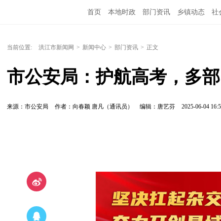
首页
本地时政
部门资讯
乡镇动态
社
党风廉政
洪江教育
外媒关注
文化文艺
当前位置:
洪江市新闻网
>
新闻中心
>
部门资讯
>
正文
市公安局：护航高考，多部
来源：市公安局
作者：向春颖 唐凡（通讯员）
编辑：唐艺芬
2025-06-04 16:5