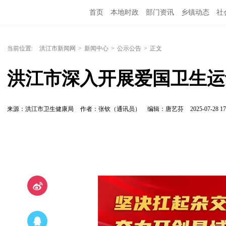
首页
本地时政
部门资讯
乡镇动态
社
党风廉政
洪江教育
外媒关注
文化文艺
当前位置:
洪江市新闻网
>
新闻中心
>
公示公告
>
正文
洪江市深入开展爱国卫生运
来源：洪江市卫生健康局
作者：张钦（通讯员）
编辑：唐艺芬
2025-07-28 17