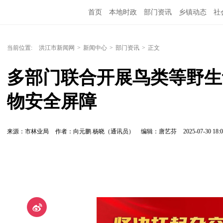
首页
本地时政
部门资讯
乡镇动态
社
党风廉政
洪江教育
外媒关注
文化文艺
当前位置:
洪江市新闻网
>
新闻中心
>
部门资讯
>
正文
多部门联合开展鸟类等野生
物安全屏障
来源：市林业局
作者：向元鹏 杨晓（通讯员）
编辑：唐艺芬
2025-07-30 18:0