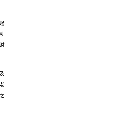
起
动
财
及
老
之