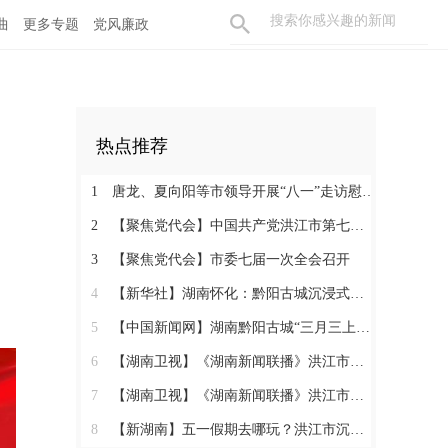
曲
更多专题
党风廉政
热点推荐
1
唐龙、夏向阳等市领导开展“八一”走访慰问活动
2
【聚焦党代会】中国共产党洪江市第七次代表大会胜利闭幕
3
【聚焦党代会】市委七届一次全会召开
4
【新华社】湖南怀化：黔阳古城沉浸式玩法热度攀升
5
【中国新闻网】湖南黔阳古城“三月三上巳节”演绎千年文化盛宴
6
【湖南卫视】《湖南新闻联播》洪江市：相约三月三 体验地道民俗
7
【湖南卫视】《湖南新闻联播》洪江市：相约三月三 体验地道民俗
8
【新湖南】五一假期去哪玩？洪江市沉浸式西游、趣味农耕、青春汇演……5天不重样