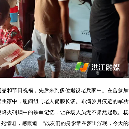
问品和节日祝福，先后来到多位退役老兵家中。在曾参加
武生家中，慰问组与老人促膝长谈。布满岁月痕迹的军功
段烽火硝烟中的铁血记忆，让在场人员无不肃然起敬。杨
生死情谊，感慨道：“战友们的身影常在梦里浮现，今天的