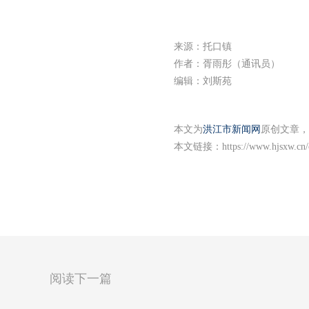
来源：托口镇
作者：胥雨彤（通讯员）
编辑：刘斯苑
本文为
洪江市新闻网
原创文章，
本文链接：
https://www.hjsxw.cn
阅读下一篇