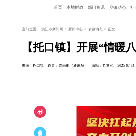
首页
本地时政
部门资讯
乡镇动态
社
洪江教育
外媒关注
文化文艺
旅游资讯
当前位置:
洪江市新闻网
>
新闻中心
>
乡镇动态
>
正文
【托口镇】开展“情暖八
来源：托口镇
作者：胥雨彤（通讯员）
编辑：刘斯苑
2025-07-31 