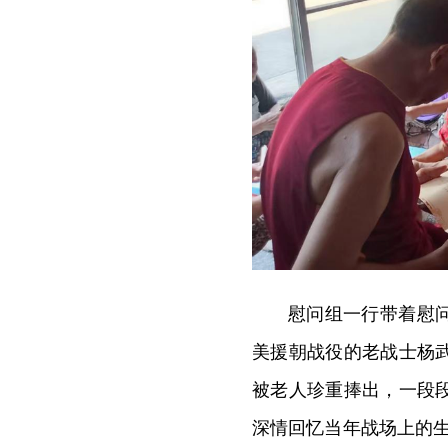
慰问组一行带着慰
美援朝战役的老战士杨
被老人珍重捧出，一段
深情回忆当年战场上的