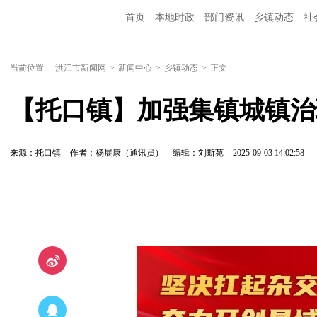
首页
本地时政
部门资讯
乡镇动态
社
党风廉政
洪江教育
外媒关注
文化文艺
当前位置:
洪江市新闻网
>
新闻中心
>
乡镇动态
>
正文
【托口镇】加强集镇城镇治
来源：托口镇
作者：杨展康（通讯员）
编辑：刘斯苑
2025-09-03 14:02:58