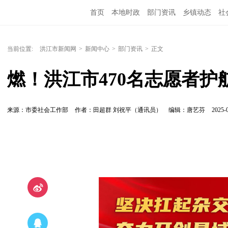
首页
本地时政
部门资讯
乡镇动态
社
党风廉政
洪江教育
外媒关注
文化文艺
当前位置:
洪江市新闻网
>
新闻中心
>
部门资讯
>
正文
燃！洪江市470名志愿者
来源：市委社会工作部
作者：田超群 刘祝平（通讯员）
编辑：唐艺芬
2025-0