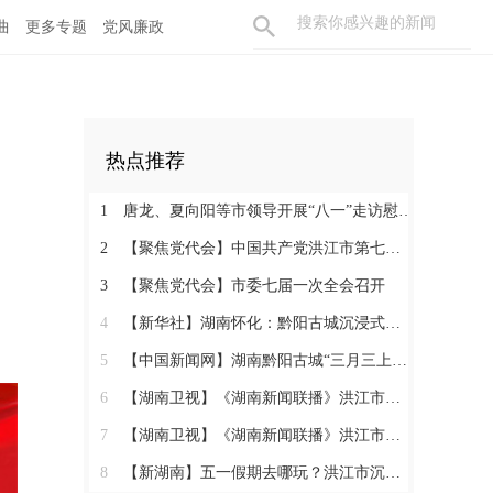
曲
更多专题
党风廉政
热点推荐
1
唐龙、夏向阳等市领导开展“八一”走访慰问活动
2
【聚焦党代会】中国共产党洪江市第七次代表大会胜利闭幕
3
【聚焦党代会】市委七届一次全会召开
4
【新华社】湖南怀化：黔阳古城沉浸式玩法热度攀升
5
【中国新闻网】湖南黔阳古城“三月三上巳节”演绎千年文化盛宴
6
【湖南卫视】《湖南新闻联播》洪江市：相约三月三 体验地道民俗
7
【湖南卫视】《湖南新闻联播》洪江市：相约三月三 体验地道民俗
8
【新湖南】五一假期去哪玩？洪江市沉浸式西游、趣味农耕、青春汇演……5天不重样