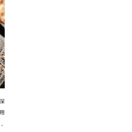
深
用
，