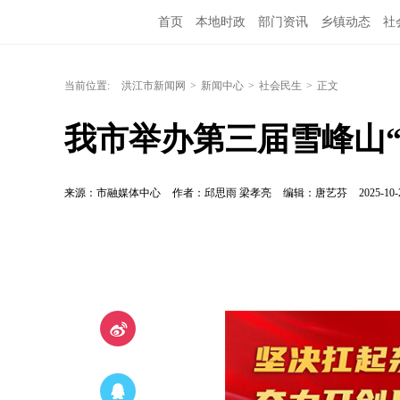
首页
本地时政
部门资讯
乡镇动态
社
洪江教育
外媒关注
文化文艺
旅游资讯
当前位置:
洪江市新闻网
>
新闻中心
>
社会民生
>
正文
我市举办第三届雪峰山
来源：市融媒体中心
作者：邱思雨 梁孝亮
编辑：唐艺芬
2025-10-