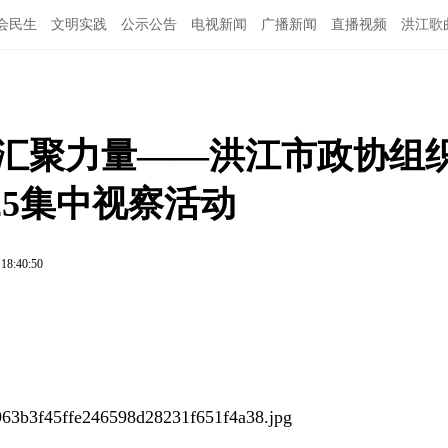
会民生
文明实践
公示公告
电视新闻
广播新闻
直播视频
洪江歌
图说洪江
听汇聚力量——洪江市政协组
25集中视察活动
 18:40:50