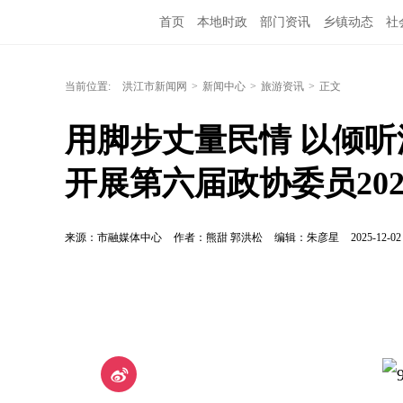
首页
本地时政
部门资讯
乡镇动态
社
洪江教育
外媒关注
文化文艺
旅游资讯
当前位置:
洪江市新闻网
>
新闻中心
>
旅游资讯
>
正文
用脚步丈量民情 以倾
开展第六届政协委员20
来源：市融媒体中心
作者：熊甜 郭洪松
编辑：朱彦星
2025-12-02