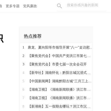
曲
更多专题
党风廉政
织
热点推荐
1
唐龙、夏向阳等市领导开展“八一”走访慰问活动
2
【聚焦党代会】中国共产党洪江市第七次代表大会胜利闭幕
3
【聚焦党代会】市委七届一次全会召开
4
【新华社】湖南怀化：黔阳古城沉浸式玩法热度攀升
5
【中国新闻网】湖南黔阳古城“三月三上巳节”演绎千年文化盛宴
6
【湖南卫视】《湖南新闻联播》洪江市：相约三月三 体验地道民俗
7
【湖南卫视】《湖南新闻联播》洪江市：相约三月三 体验地道民俗
8
【新湖南】五一假期去哪玩？洪江市沉浸式西游、趣味农耕、青春汇演……5天不重样