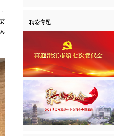
，
委
精彩专题
基