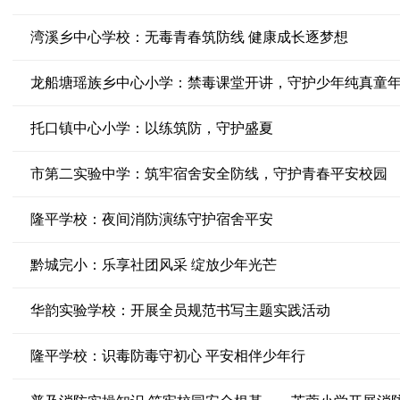
湾溪乡中心学校：无毒青春筑防线 健康成长逐梦想
龙船塘瑶族乡中心小学：禁毒课堂开讲，守护少年纯真童
托口镇中心小学：以练筑防，守护盛夏
市第二实验中学：筑牢宿舍安全防线，守护青春平安校园
隆平学校：夜间消防演练守护宿舍平安
黔城完小：乐享社团风采 绽放少年光芒
华韵实验学校：开展全员规范书写主题实践活动
隆平学校：识毒防毒守初心 平安相伴少年行