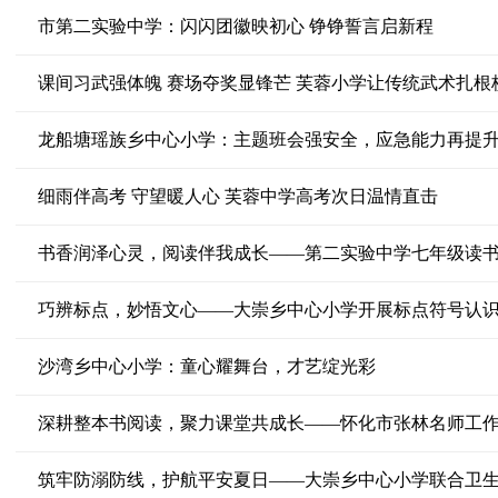
市第二实验中学：闪闪团徽映初心 铮铮誓言启新程
课间习武强体魄 赛场夺奖显锋芒 芙蓉小学让传统武术扎根
龙船塘瑶族乡中心小学：主题班会强安全，应急能力再提
细雨伴高考 守望暖人心 芙蓉中学高考次日温情直击
书香润泽心灵，阅读伴我成长——第二实验中学七年级读
巧辨标点，妙悟文心——大崇乡中心小学开展标点符号认
沙湾乡中心小学：童心耀舞台，才艺绽光彩
深耕整本书阅读，聚力课堂共成长——怀化市张林名师工
筑牢防溺防线，护航平安夏日——大崇乡中心小学联合卫