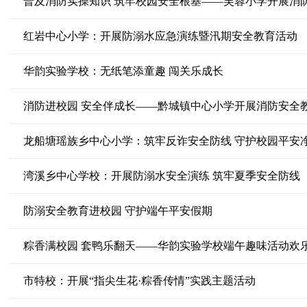
普及消防实操知识 筑牢校园安全根基——芙蓉小学开展消
红岩中心小学：开展防溺水应急演练暨汛期安全教育活动
华韵实验学校：无纸笔添童趣 闯关乐成长
消防进校园 安全伴成长——黔城镇中心小学开展消防安
龙船塘瑶族乡中心小学：筑牢反诈安全防线 守护校园平安
湾溪乡中心学校：开展防溺水安全演练 筑牢夏季安全防线
防溺安全教育进校园 守护端午平安假期
粽香满校园 套鸭乐翻天——华韵实验学校端午趣味活动欢
市特校：开展“指尖生花·粽香传情”实践主题活动