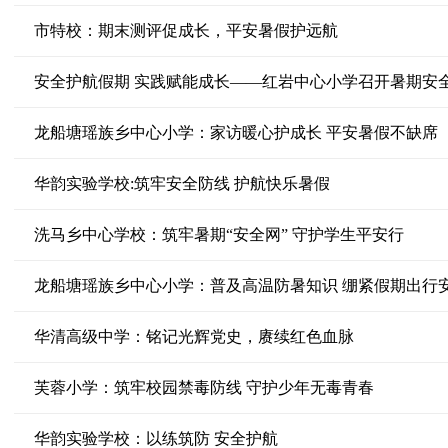
市特校：期末测评促成长，平安暑假护远航
安全护航假期 实践赋能成长——红岩中心小学召开暑期安
龙船塘瑶族乡中心小学：家访暖心护成长 平安暑假不缺席
华韵实验学校:筑牢安全防线 护航快乐暑假
洗马乡中心学校：筑牢暑期“安全网” 守护学生平安行
龙船塘瑶族乡中心小学：普及高温防暑知识 绷紧假期出行
华清高级中学：铭记光辉党史，赓续红色血脉
芙蓉小学：筑牢校园禁毒防线 守护少年无毒青春
华韵实验学校：以练筑防 安全护航