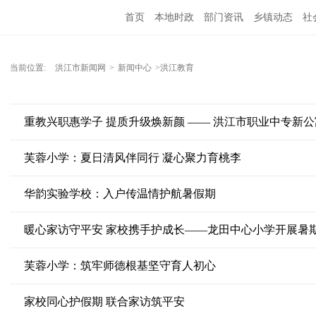
首页
本地时政
部门资讯
乡镇动态
社
党风廉政
洪江教育
外媒关注
文化文艺
当前位置:
洪江市新闻网
>
新闻中心
>洪江教育
芙蓉小学：夏日清风伴同行 凝心聚力育桃李
华韵实验学校：入户传温情护航暑假期
暖心家访守平安 家校携手护成长——龙田中心小学开展暑
芙蓉小学：筑牢师德根基坚守育人初心
家校同心护假期 联合家访筑平安