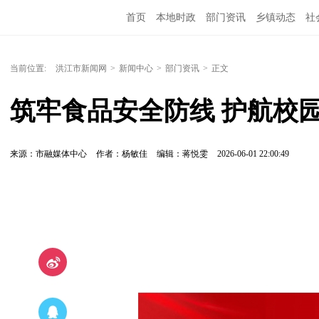
首页
本地时政
部门资讯
乡镇动态
社
党风廉政
洪江教育
外媒关注
文化文艺
当前位置:
洪江市新闻网
>
新闻中心
>
部门资讯
>
正文
筑牢食品安全防线 护航校
来源：市融媒体中心
作者：杨敏佳
编辑：蒋悦雯
2026-06-01 22:00:49