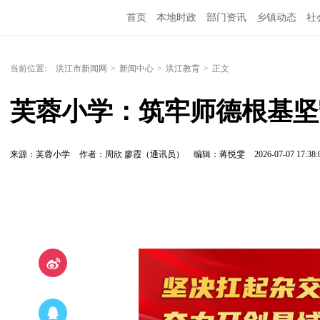
首页
本地时政
部门资讯
乡镇动态
社
党风廉政
洪江教育
外媒关注
文化文艺
当前位置:
洪江市新闻网
>
新闻中心
>
洪江教育
>
正文
芙蓉小学：筑牢师德根基坚
来源：芙蓉小学
作者：周欣 廖霞（通讯员）
编辑：蒋悦雯
2026-07-07 17:38: