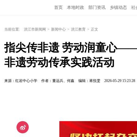
首页
本地时政
部门资讯
乡镇动态
社
党风廉政
洪江教育
外媒关注
文化文艺
当前位置:
洪江市新闻网
>
新闻中心
>
洪江教育
>
正文
指尖传非遗 劳动润童心—
非遗劳动传承实践活动
来源：红岩中心小学
作者：董远兵、何鑫
编辑：蒋悦雯
2026-05-29 15:23:28