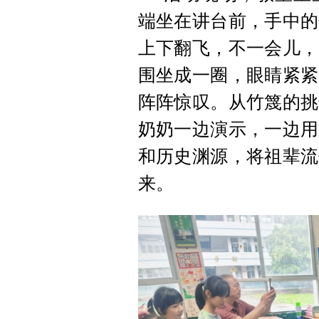
端坐在讲台前，手中的
上下翻飞，不一会儿，
围坐成一圈，眼睛紧紧
阵阵惊叹。从竹篾的挑
奶奶一边演示，一边用
和历史渊源，将祖辈流
来。