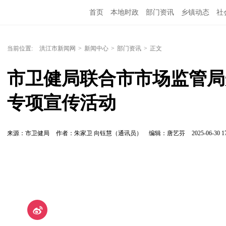
首页
本地时政
部门资讯
乡镇动态
社
党风廉政
洪江教育
外媒关注
文化文艺
当前位置:
洪江市新闻网
>
新闻中心
>
部门资讯
>
正文
市卫健局联合市市场监管局
专项宣传活动
来源：市卫健局
作者：朱家卫 向钰慧（通讯员）
编辑：唐艺芬
2025-06-30 1