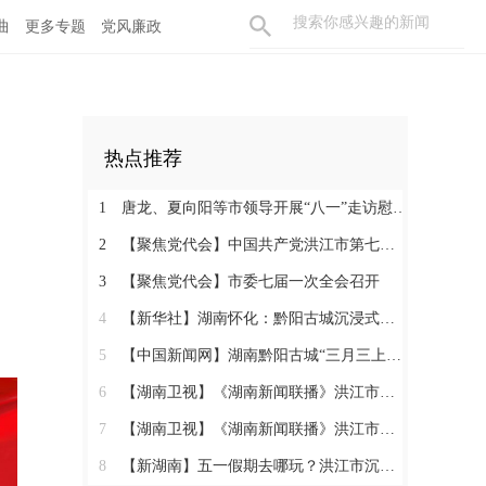
曲
更多专题
党风廉政
热点推荐
1
唐龙、夏向阳等市领导开展“八一”走访慰问活动
2
【聚焦党代会】中国共产党洪江市第七次代表大会胜利闭幕
3
【聚焦党代会】市委七届一次全会召开
4
【新华社】湖南怀化：黔阳古城沉浸式玩法热度攀升
5
【中国新闻网】湖南黔阳古城“三月三上巳节”演绎千年文化盛宴
6
【湖南卫视】《湖南新闻联播》洪江市：相约三月三 体验地道民俗
7
【湖南卫视】《湖南新闻联播》洪江市：相约三月三 体验地道民俗
8
【新湖南】五一假期去哪玩？洪江市沉浸式西游、趣味农耕、青春汇演……5天不重样