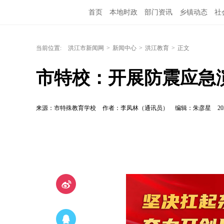
首页
本地时政
部门资讯
乡镇动态
社
洪江教育
外媒关注
文化文艺
旅游资讯
当前位置:
洪江市新闻网
>
新闻中心
>
洪江教育
>
正文
市特校：开展防震应急
来源：市特殊教育学校
作者：李凤林（通讯员）
编辑：朱彦星
20