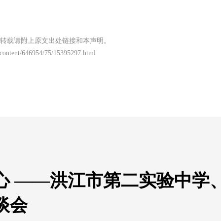
转载请附上原文出处链接和本声明。
/content/646954/75/15395297.html
心 ——洪江市第二实验中学
谈会