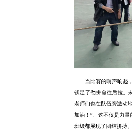
当比赛的哨声响起
铆足了劲拼命往后拉。
老师们也在队伍旁激动
加油！”。这不仅是力
班级都展现了团结拼搏