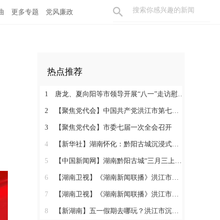
曲
更多专题
党风廉政
热点推荐
1
唐龙、夏向阳等市领导开展“八一”走访慰问活动
2
【聚焦党代会】中国共产党洪江市第七次代表大会胜利闭幕
3
【聚焦党代会】市委七届一次全会召开
4
【新华社】湖南怀化：黔阳古城沉浸式玩法热度攀升
5
【中国新闻网】湖南黔阳古城“三月三上巳节”演绎千年文化盛宴
6
【湖南卫视】《湖南新闻联播》洪江市：相约三月三 体验地道民俗
7
【湖南卫视】《湖南新闻联播》洪江市：相约三月三 体验地道民俗
8
【新湖南】五一假期去哪玩？洪江市沉浸式西游、趣味农耕、青春汇演……5天不重样