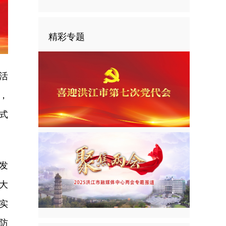
精彩专题
活
，
式
发
大
实
防