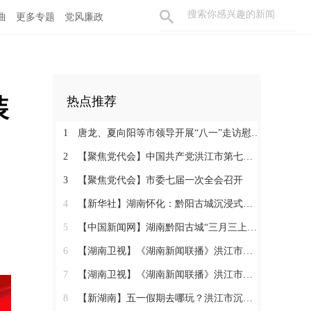
曲
更多专题
党风廉政
装
热点推荐
1
唐龙、夏向阳等市领导开展“八一”走访慰问活动
2
【聚焦党代会】中国共产党洪江市第七次代表大会胜利闭幕
3
【聚焦党代会】市委七届一次全会召开
4
【新华社】湖南怀化：黔阳古城沉浸式玩法热度攀升
5
【中国新闻网】湖南黔阳古城“三月三上巳节”演绎千年文化盛宴
6
【湖南卫视】《湖南新闻联播》洪江市：相约三月三 体验地道民俗
7
【湖南卫视】《湖南新闻联播》洪江市：相约三月三 体验地道民俗
8
【新湖南】五一假期去哪玩？洪江市沉浸式西游、趣味农耕、青春汇演……5天不重样