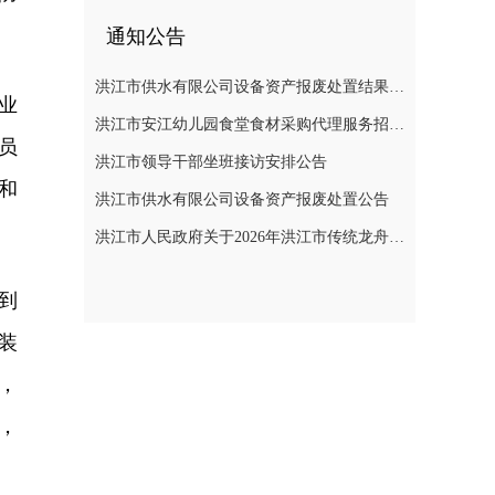
通知公告
洪江市供水有限公司设备资产报废处置结果公示
业
洪江市安江幼儿园食堂食材采购代理服务招标遴选公告
员
洪江市领导干部坐班接访安排公告
和
洪江市供水有限公司设备资产报废处置公告
洪江市人民政府关于2026年洪江市传统龙舟赛活动期间临时管制无人机等“低慢小”航空器的通告
到
装
，
，