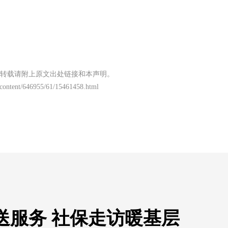
转载请附上原文出处链接和本声明。
/content/646955/61/15461458.html
送服务 社保走访暖基层