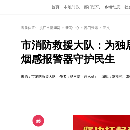
首页
本地时政
部门资讯
乡镇动态
社
洪江教育
外媒关注
文化文艺
旅游资讯
当前位置:
洪江市新闻网
>
新闻中心
>
部门资讯
>
正文
市消防救援大队：为独居
烟感报警器守护民生
来源：市消防救援大队
作者：杨玉洁（通讯员）
编辑：刘斯苑
20